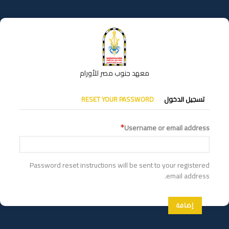
تجاوز
إلى
المحتوى
الرئيسي
معهد جنوب مصر للأورام
التبويبات
تسجيل الدخول
RESET YOUR PASSWORD
الأساسية
Username or email address
Password reset instructions will be sent to your registered
email address.