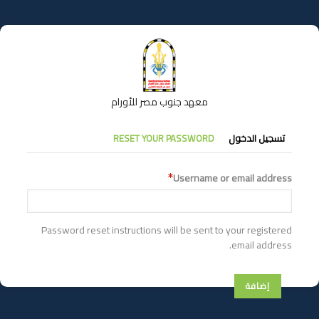
تجاوز
إلى
المحتوى
الرئيسي
معهد جنوب مصر للأورام
التبويبات
تسجيل الدخول
RESET YOUR PASSWORD
الأساسية
Username or email address
Password reset instructions will be sent to your registered
email address.