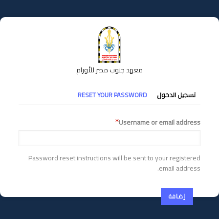
تجاوز
إلى
المحتوى
الرئيسي
معهد جنوب مصر للأورام
التبويبات
تسجيل الدخول
RESET YOUR PASSWORD
الأساسية
Username or email address
Password reset instructions will be sent to your registered
email address.