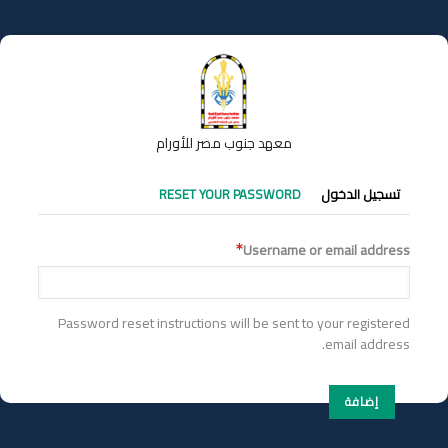
تجاوز
إلى
المحتوى
الرئيسي
معهد جنوب مصر للأورام
التبويبات
تسجيل الدخول
RESET YOUR PASSWORD
الأساسية
Username or email address
Password reset instructions will be sent to your registered
email address.