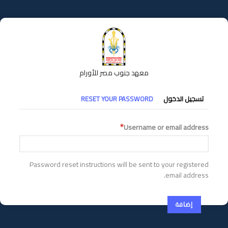
تجاوز
إلى
المحتوى
الرئيسي
معهد جنوب مصر للأورام
التبويبات
تسجيل الدخول
RESET YOUR PASSWORD
الأساسية
Username or email address
Password reset instructions will be sent to your registered
email address.