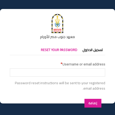
تجاوز
إلى
المحتوى
الرئيسي
معهد جنوب مصر للأورام
التبويبات
تسجيل الدخول
RESET YOUR PASSWORD
الأساسية
Username or email address
Password reset instructions will be sent to your registered
email address.