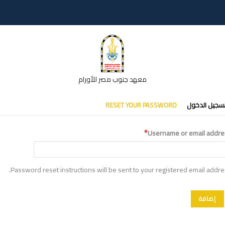
معهد جنوب مصر للأورام
تبويبات
سجيل الدخول
RESET YOUR PASSWORD
أساسية
Username or email addre
Password reset instructions will be sent to your registered email addre