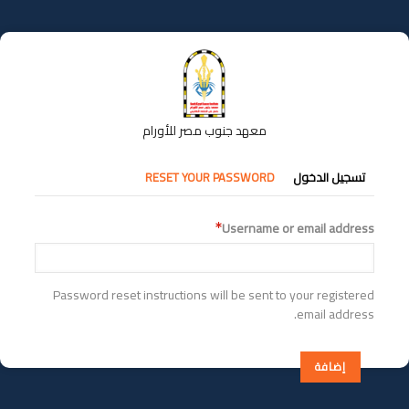
تجاوز
إلى
المحتوى
الرئيسي
معهد جنوب مصر للأورام
التبويبات
تسجيل الدخول
RESET YOUR PASSWORD
الأساسية
Username or email address
Password reset instructions will be sent to your registered
email address.