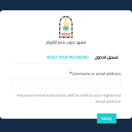
تجاوز
إلى
المحتوى
الرئيسي
معهد جنوب مصر للأورام
التبويبات
تسجيل الدخول
RESET YOUR PASSWORD
الأساسية
Username or email address
Password reset instructions will be sent to your registered
email address.