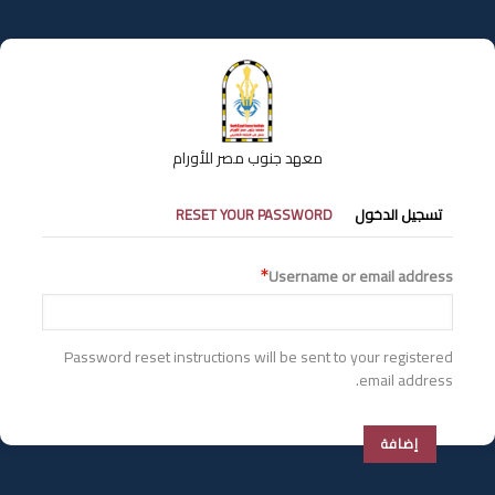
تجاوز
إلى
المحتوى
الرئيسي
معهد جنوب مصر للأورام
التبويبات
تسجيل الدخول
RESET YOUR PASSWORD
الأساسية
Username or email address
Password reset instructions will be sent to your registered
email address.