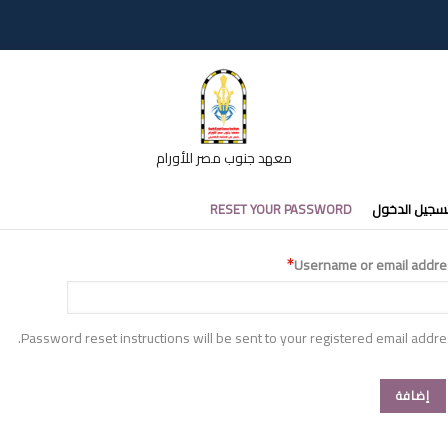
معهد جنوب مصر للأورام
تبويبات
سجيل الدخول
RESET YOUR PASSWORD
أساسية
Username or email addre
Password reset instructions will be sent to your registered email addre