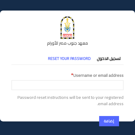
تجاوز
إلى
المحتوى
الرئيسي
معهد جنوب مصر للأورام
التبويبات
تسجيل الدخول
RESET YOUR PASSWORD
الأساسية
Username or email address
Password reset instructions will be sent to your registered
email address.