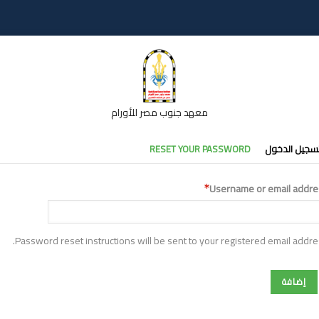
معهد جنوب مصر للأورام
تبويبات
سجيل الدخول
RESET YOUR PASSWORD
أساسية
Username or email addre
Password reset instructions will be sent to your registered email addre