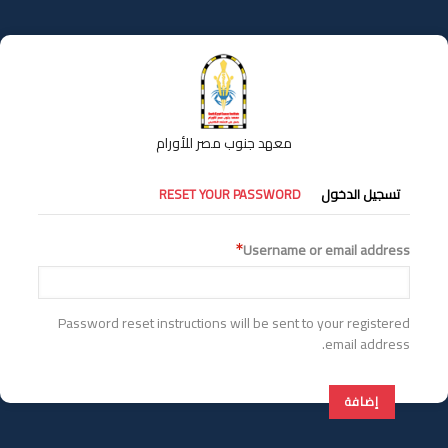
تجاوز
إلى
المحتوى
الرئيسي
معهد جنوب مصر للأورام
التبويبات
تسجيل الدخول
RESET YOUR PASSWORD
الأساسية
Username or email address
Password reset instructions will be sent to your registered
email address.