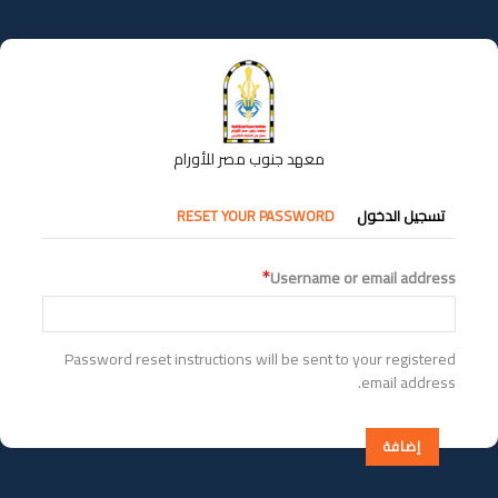
تجاوز
إلى
المحتوى
الرئيسي
معهد جنوب مصر للأورام
التبويبات
تسجيل الدخول
RESET YOUR PASSWORD
الأساسية
Username or email address
Password reset instructions will be sent to your registered
email address.