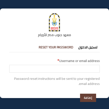
تجاوز
إلى
المحتوى
الرئيسي
معهد جنوب مصر للأورام
التبويبات
تسجيل الدخول
RESET YOUR PASSWORD
الأساسية
Username or email address
Password reset instructions will be sent to your registered
email address.