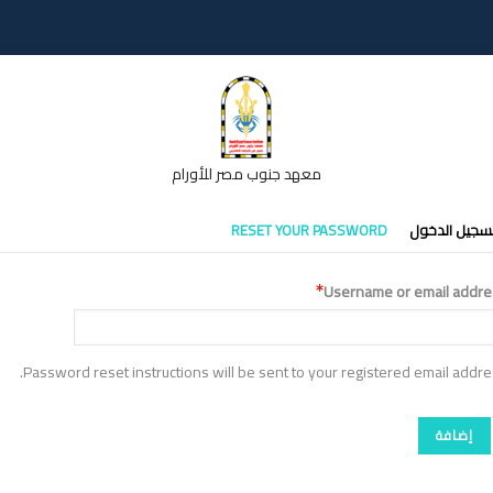
معهد جنوب مصر للأورام
تبويبات
سجيل الدخول
RESET YOUR PASSWORD
أساسية
Username or email addre
Password reset instructions will be sent to your registered email addre