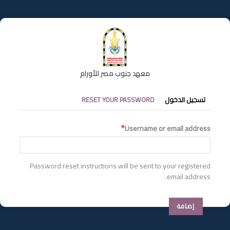
تجاوز
إلى
المحتوى
الرئيسي
معهد جنوب مصر للأورام
التبويبات
تسجيل الدخول
RESET YOUR PASSWORD
الأساسية
Username or email address
Password reset instructions will be sent to your registered
email address.