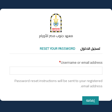
تجاوز
إلى
المحتوى
الرئيسي
معهد جنوب مصر للأورام
التبويبات
تسجيل الدخول
RESET YOUR PASSWORD
الأساسية
Username or email address
Password reset instructions will be sent to your registered
email address.