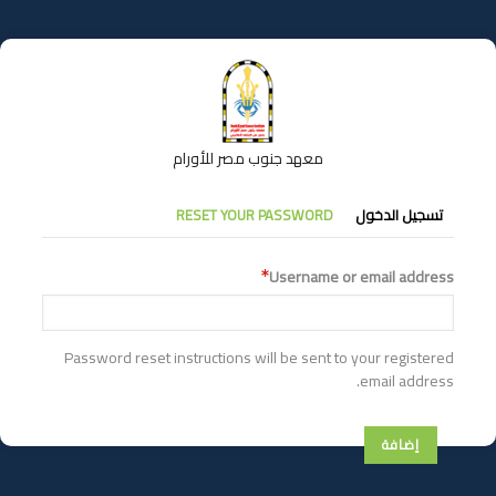
تجاوز
إلى
المحتوى
الرئيسي
معهد جنوب مصر للأورام
التبويبات
تسجيل الدخول
RESET YOUR PASSWORD
الأساسية
Username or email address
Password reset instructions will be sent to your registered
email address.