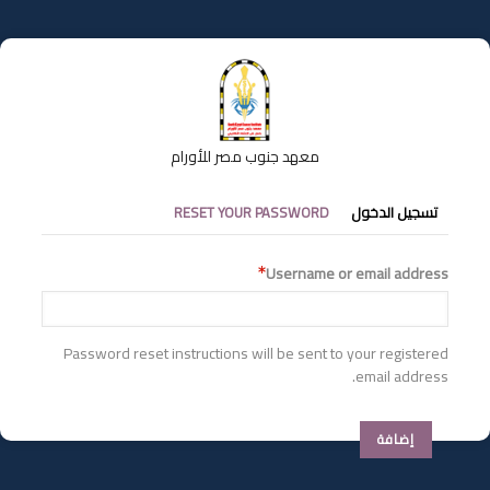
تجاوز
إلى
المحتوى
الرئيسي
معهد جنوب مصر للأورام
التبويبات
تسجيل الدخول
RESET YOUR PASSWORD
الأساسية
Username or email address
Password reset instructions will be sent to your registered
email address.