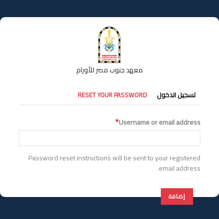
تجاوز
إلى
المحتوى
الرئيسي
معهد جنوب مصر للأورام
التبويبات
تسجيل الدخول
RESET YOUR PASSWORD
الأساسية
Username or email address
Password reset instructions will be sent to your registered
email address.