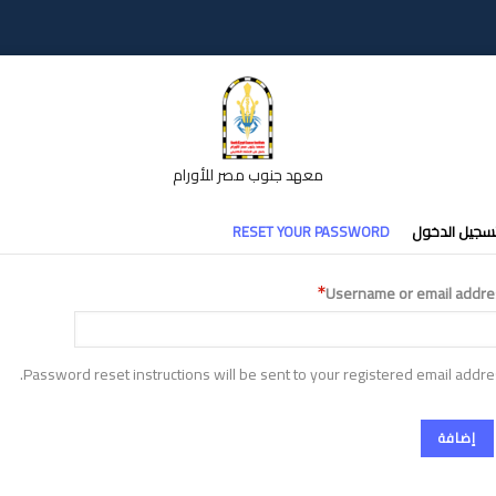
معهد جنوب مصر للأورام
تبويبات
سجيل الدخول
RESET YOUR PASSWORD
أساسية
Username or email addre
Password reset instructions will be sent to your registered email addre