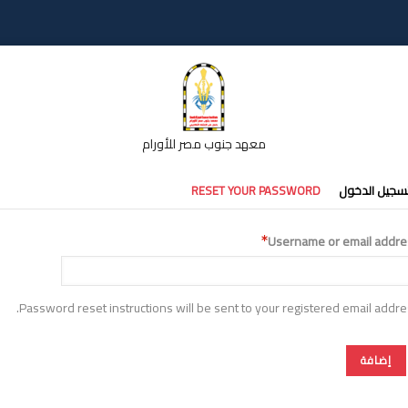
معهد جنوب مصر للأورام
تبويبات
سجيل الدخول
RESET YOUR PASSWORD
أساسية
Username or email addre
Password reset instructions will be sent to your registered email addre