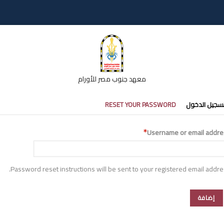
معهد جنوب مصر للأورام
تبويبات
سجيل الدخول
RESET YOUR PASSWORD
أساسية
Username or email addre
Password reset instructions will be sent to your registered email addre