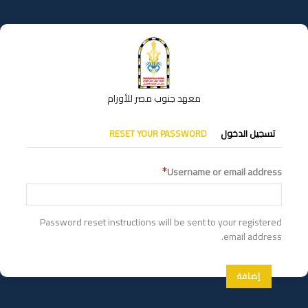
تجاوز
إلى
المحتوى
الرئيسي
معهد جنوب مصر للأورام
التبويبات
تسجيل الدخول
RESET YOUR PASSWORD
الأساسية
Username or email address
Password reset instructions will be sent to your registered
email address.