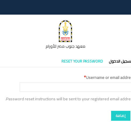
معهد جنوب مصر للأورام
تبويبات
سجيل الدخول
RESET YOUR PASSWORD
أساسية
Username or email addre
Password reset instructions will be sent to your registered email addre