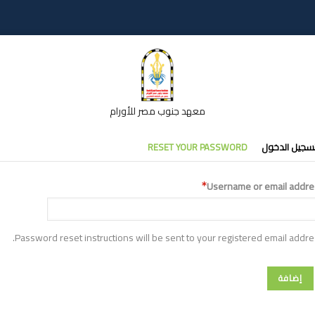
معهد جنوب مصر للأورام
تبويبات
سجيل الدخول
RESET YOUR PASSWORD
أساسية
Username or email addre
Password reset instructions will be sent to your registered email addre