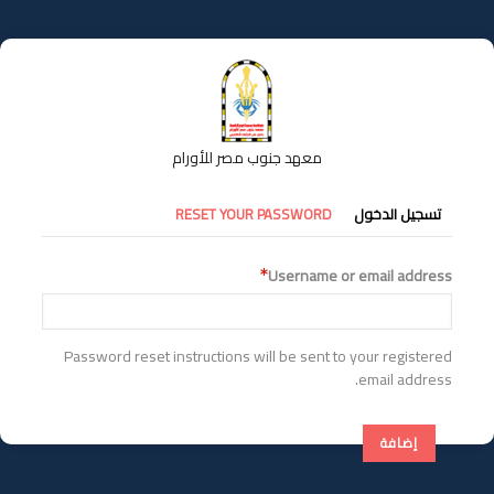
تجاوز
إلى
المحتوى
الرئيسي
معهد جنوب مصر للأورام
التبويبات
تسجيل الدخول
RESET YOUR PASSWORD
الأساسية
Username or email address
Password reset instructions will be sent to your registered
email address.