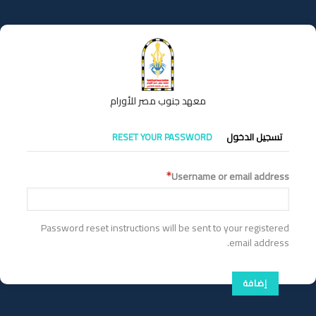
تجاوز
إلى
المحتوى
الرئيسي
معهد جنوب مصر للأورام
التبويبات
تسجيل الدخول
RESET YOUR PASSWORD
الأساسية
Username or email address
Password reset instructions will be sent to your registered
email address.