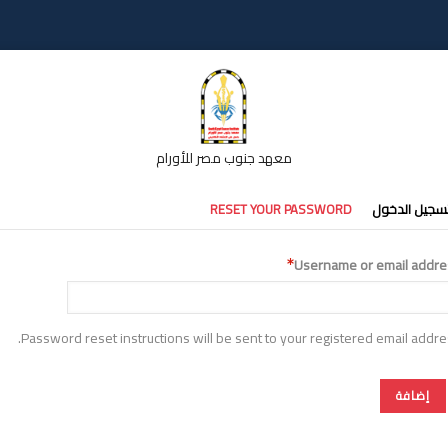
معهد جنوب مصر للأورام
تبويبات
سجيل الدخول
RESET YOUR PASSWORD
أساسية
Username or email addre
Password reset instructions will be sent to your registered email addre