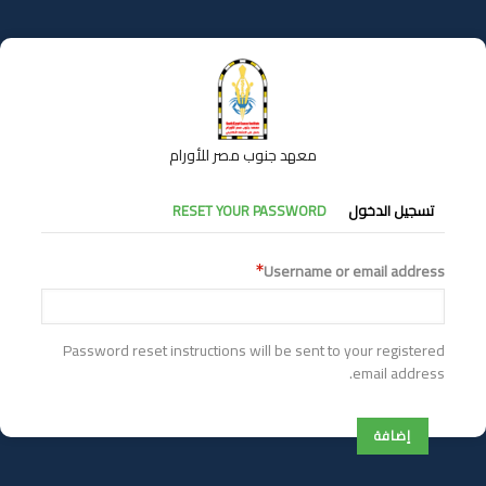
تجاوز
إلى
المحتوى
الرئيسي
معهد جنوب مصر للأورام
التبويبات
تسجيل الدخول
RESET YOUR PASSWORD
الأساسية
Username or email address
Password reset instructions will be sent to your registered
email address.