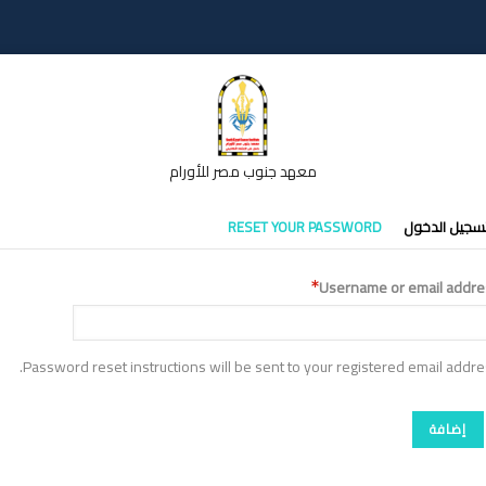
معهد جنوب مصر للأورام
تبويبات
سجيل الدخول
RESET YOUR PASSWORD
أساسية
Username or email addre
Password reset instructions will be sent to your registered email addre