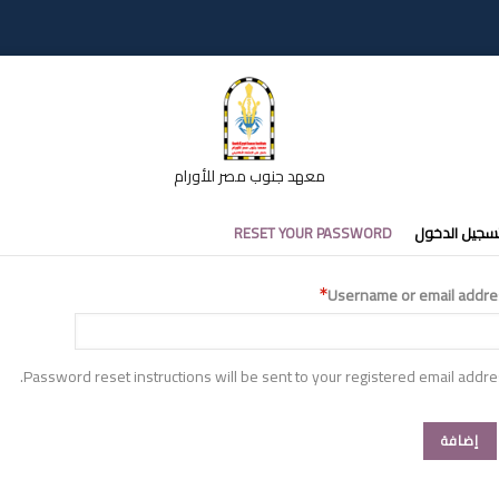
معهد جنوب مصر للأورام
تبويبات
سجيل الدخول
RESET YOUR PASSWORD
أساسية
Username or email addre
Password reset instructions will be sent to your registered email addre