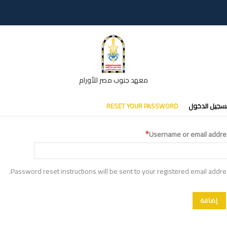
معهد جنوب مصر للأورام
تبويبات
سجيل الدخول
RESET YOUR PASSWORD
أساسية
Username or email addre
Password reset instructions will be sent to your registered email addre