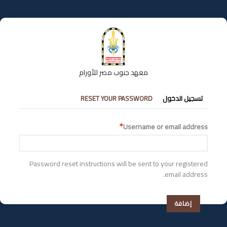
تجاوز
إلى
المحتوى
الرئيسي
معهد جنوب مصر للأورام
التبويبات
تسجيل الدخول
RESET YOUR PASSWORD
الأساسية
Username or email address
Password reset instructions will be sent to your registered
email address.