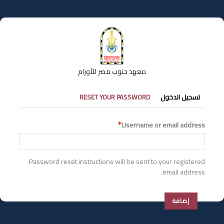
تجاوز
إلى
المحتوى
الرئيسي
معهد جنوب مصر للأورام
التبويبات
تسجيل الدخول
RESET YOUR PASSWORD
الأساسية
Username or email address
Password reset instructions will be sent to your registered
email address.