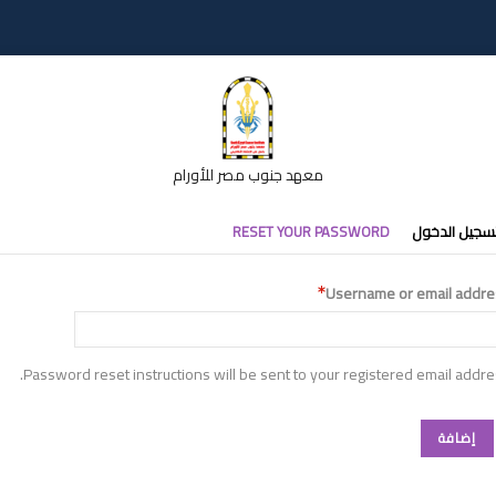
معهد جنوب مصر للأورام
تبويبات
سجيل الدخول
RESET YOUR PASSWORD
أساسية
Username or email addre
Password reset instructions will be sent to your registered email addre