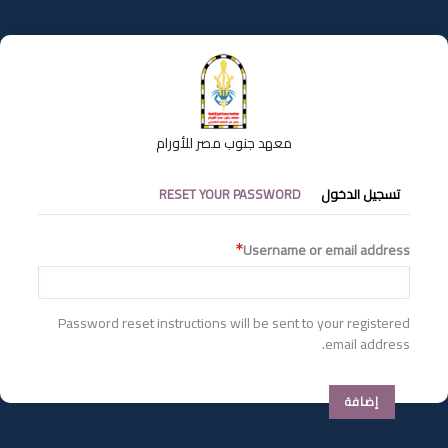
تجاوز
إلى
المحتوى
الرئيسي
معهد جنوب مصر للأورام
التبويبات
تسجيل الدخول
RESET YOUR PASSWORD
الأساسية
Username or email address
Password reset instructions will be sent to your registered
email address.