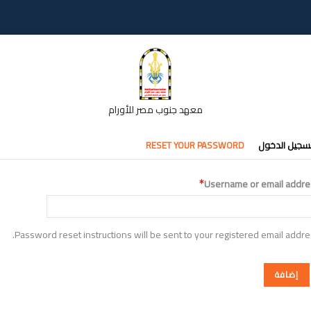
معهد جنوب مصر للأورام
تبويبات
سجيل الدخول
RESET YOUR PASSWORD
أساسية
Username or email addre
Password reset instructions will be sent to your registered email addre