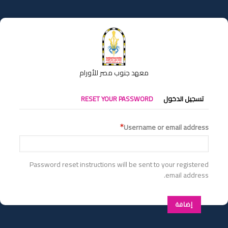
تجاوز
إلى
المحتوى
الرئيسي
معهد جنوب مصر للأورام
التبويبات
تسجيل الدخول
RESET YOUR PASSWORD
الأساسية
Username or email address
Password reset instructions will be sent to your registered
email address.