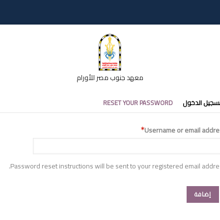
معهد جنوب مصر للأورام
تبويبات
سجيل الدخول
RESET YOUR PASSWORD
أساسية
Username or email addre
Password reset instructions will be sent to your registered email addre