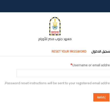
معهد جنوب مصر للأورام
تبويبات
سجيل الدخول
RESET YOUR PASSWORD
أساسية
Username or email addre
Password reset instructions will be sent to your registered email addre