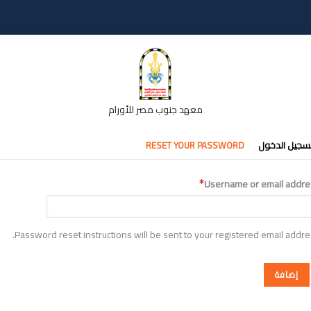
معهد جنوب مصر للأورام
تبويبات
سجيل الدخول
RESET YOUR PASSWORD
أساسية
Username or email addre
Password reset instructions will be sent to your registered email addre