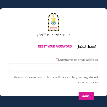
تجاوز
إلى
المحتوى
الرئيسي
معهد جنوب مصر للأورام
التبويبات
تسجيل الدخول
RESET YOUR PASSWORD
الأساسية
Username or email address
Password reset instructions will be sent to your registered
email address.