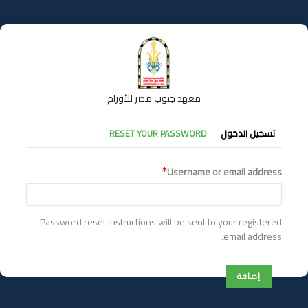
تجاوز
إلى
المحتوى
الرئيسي
معهد جنوب مصر للأورام
التبويبات
تسجيل الدخول
RESET YOUR PASSWORD
الأساسية
Username or email address
Password reset instructions will be sent to your registered
email address.