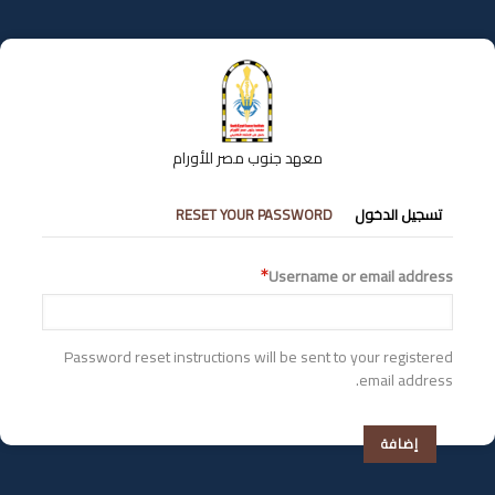
تجاوز
إلى
المحتوى
الرئيسي
معهد جنوب مصر للأورام
التبويبات
تسجيل الدخول
RESET YOUR PASSWORD
الأساسية
Username or email address
Password reset instructions will be sent to your registered
email address.