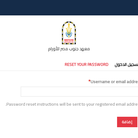
معهد جنوب مصر للأورام
تبويبات
سجيل الدخول
RESET YOUR PASSWORD
أساسية
Username or email addre
Password reset instructions will be sent to your registered email addre