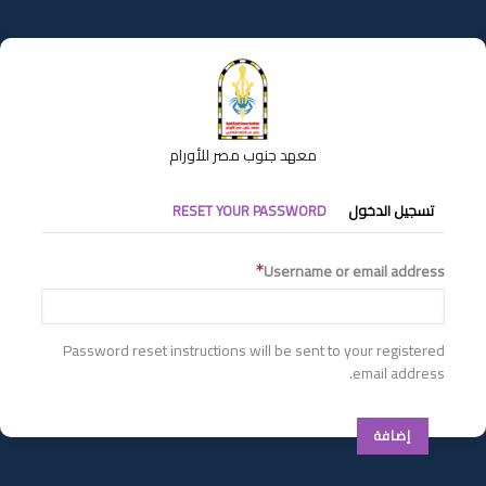
تجاوز
إلى
المحتوى
الرئيسي
معهد جنوب مصر للأورام
التبويبات
تسجيل الدخول
RESET YOUR PASSWORD
الأساسية
Username or email address
Password reset instructions will be sent to your registered
email address.