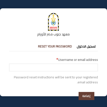
تجاوز
إلى
المحتوى
الرئيسي
معهد جنوب مصر للأورام
التبويبات
تسجيل الدخول
RESET YOUR PASSWORD
الأساسية
Username or email address
Password reset instructions will be sent to your registered
email address.